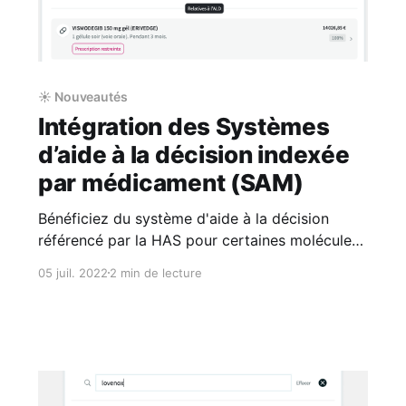
☀️ Nouveautés
Intégration des Systèmes
d’aide à la décision indexée
par médicament (SAM)
Bénéficiez du système d'aide à la décision
référencé par la HAS pour certaines molécules
et médicaments, directement dans le rapport
05 juil. 2022
2 min de lecture
de sécurisation de votre prescription, et
accédez simplement au document de référence
(fiche de bon usage du médicament...). Qu’est-
ce qu’un SAM ? La HAS définit un