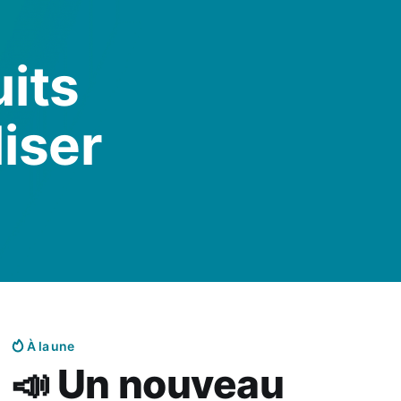
its
liser
À la une
📣 Un nouveau