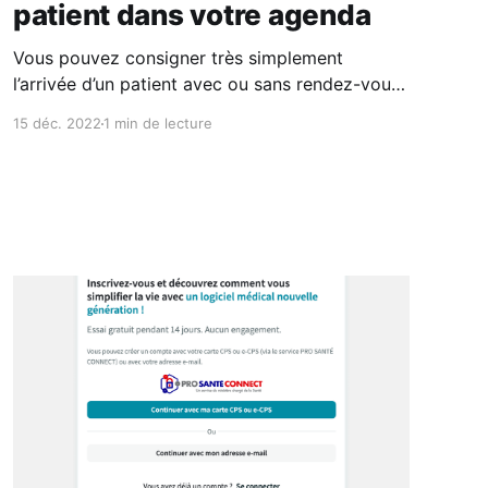
patient dans votre agenda
Vous pouvez consigner très simplement
l’arrivée d’un patient avec ou sans rendez-vous
programmé dans votre agenda. Cas des soins
15 déc. 2022
1 min de lecture
programmés Pour cela il suffit de cliquer sur le
rendez-vous inscrit dans votre agenda et de
choisir le En salle d’attente. Cas des soins non
programmés