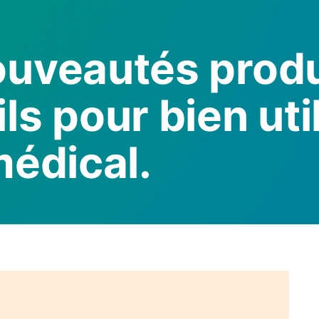
ouveautés produ
ls pour bien uti
médical.