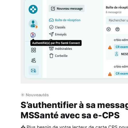
☀️ Nouveautés
S’authentifier à sa messa
MSSanté avec sa e-CPS
📥 Plus besoin de votre lecteur de carte CPS po