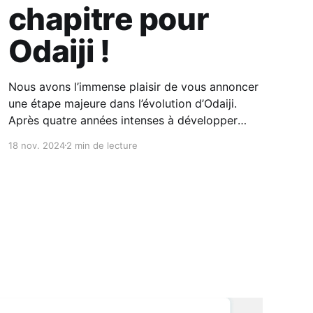
chapitre pour
Odaiji !
Nous avons l’immense plaisir de vous annoncer
une étape majeure dans l’évolution d’Odaiji.
Après quatre années intenses à développer
notre projet aux côtés des médecins, nous
18 nov. 2024
2 min de lecture
avons décidé de rejoindre MadeForMed, une
entreprise qui partage nos valeurs et notre
vision. 4 années au cours desquelles nous
avons