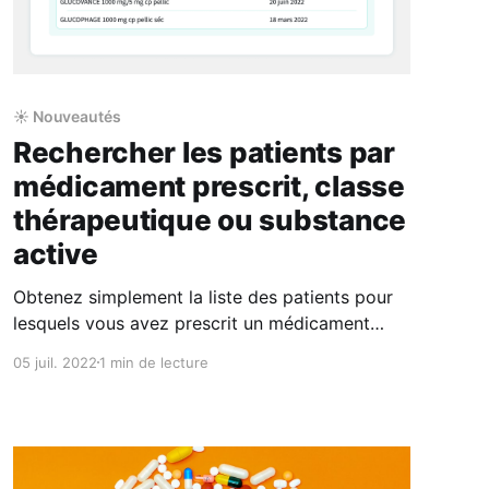
☀️ Nouveautés
Rechercher les patients par
médicament prescrit, classe
thérapeutique ou substance
active
Obtenez simplement la liste des patients pour
lesquels vous avez prescrit un médicament
particulier, une classe de médicaments
05 juil. 2022
1 min de lecture
(classification ATC) ou une substance, sur une
période donnée. Pour cela, rendez-vous sur la
page Patients, validez la Période de recherche
et choisissez Ajouter un filtre, précisez si vous
recherchez par