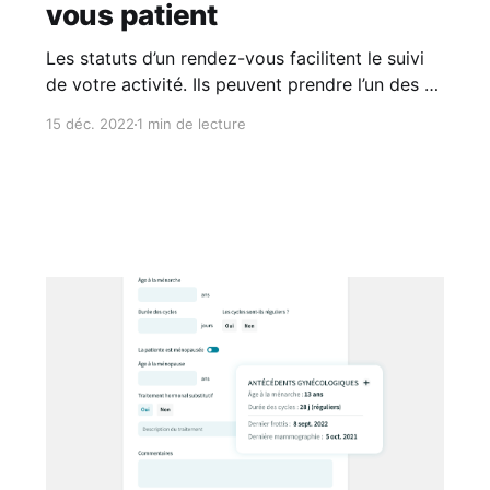
vous patient
Les statuts d’un rendez-vous facilitent le suivi
de votre activité. Ils peuvent prendre l’un des 6
états suivants 👇 Statut Signification À venir Le
15 déc. 2022
1 min de lecture
rendez-vous est programmé. La consultation
n’a pas encore eu lieu En salle d’attente Le
patient est arrivé et attend en salle