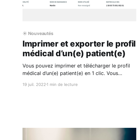
☀️ Nouveautés
Imprimer et exporter le profil
médical d’un(e) patient(e)
Vous pouvez imprimer et télécharger le profil
médical d’un(e) patient(e) en 1 clic. Vous
pourrez personnaliser l'impression et l'export
19 juil. 2022
1 min de lecture
des données en choisissant les rubriques que
vous souhaitez communiquer : Pathologies
actives, les Allergies et intolérances, les
Antécédents médicaux, gynécologiques,
chirurgicaux et familiaux, Habitus