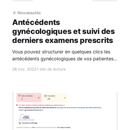
☀️ Nouveautés
Antécédents
gynécologiques et suivi des
derniers examens prescrits
Vous pouvez structurer en quelques clics les
antécédents gynécologiques de vos patientes
et consulter la date des derniers examens
08 nov. 2022
1 min de lecture
gynécologiques sans parcourir l’historique du
dossier. Une nouvelle famille d’antécédents Afin
d'améliorer l'organisation et la lisibilité de vos
dossiers, nous avons ajouté une nouvelle
famille