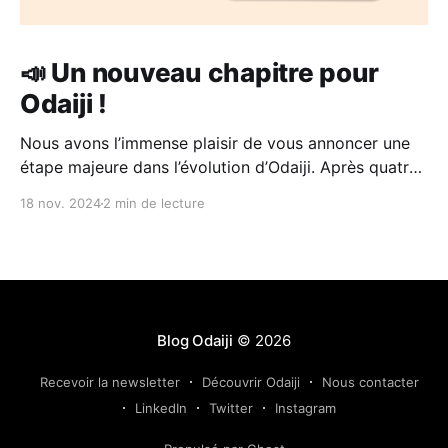
📣 Un nouveau chapitre pour
Odaiji !
Nous avons l’immense plaisir de vous annoncer une
étape majeure dans l’évolution d’Odaiji. Après quatre
années intenses à développer notre projet aux côtés
18 nov. 2024
2 min de lecture
des médecins, nous avons décidé de rejoindre
MadeForMed, une entreprise qui partage nos valeurs
et notre vision. 4 années au cours desquelles nous
avons
Blog Odaiji
© 2026
Recevoir la newsletter
Découvrir Odaiji
Nous contacter
LinkedIn
Twitter
Instagram