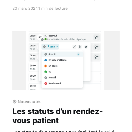
rendus reçus par MSSanté et les classer dans
20 mars 2024
1 min de lecture
vos dossiers patients
☀️ Nouveautés
Les statuts d’un rendez-
vous patient