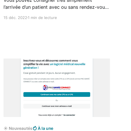
Vous pouvez consigner très simplement
l’arrivée d’un patient avec ou sans rendez-vous
programmé dans votre agenda. Cas des soins
15 déc. 2022
1 min de lecture
programmés Pour cela il suffit de cliquer sur le
rendez-vous inscrit dans votre agenda et de
choisir le En salle d’attente. Cas des soins non
programmés
☀️ Nouveautés
À la une