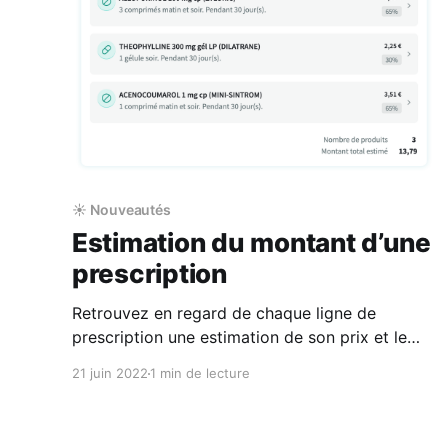
état
☀️ Nouveautés
Estimation du montant d’une
prescription
Retrouvez en regard de chaque ligne de
prescription une estimation de son prix et le
taux de remboursement appliqué par
21 juin 2022
1 min de lecture
l'Assurance Maladie pour le médicament
prescrit. Le montant total de l’ordonnance
figure en bas de la page de prescription. 💡