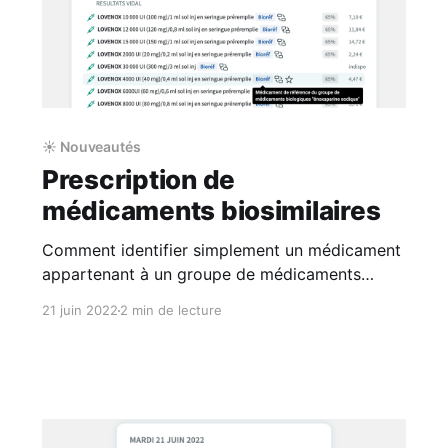
☀️ Nouveautés
Prescription de
médicaments biosimilaires
Comment identifier simplement un médicament
appartenant à un groupe de médicaments
biosimilaires et remplacer un bioréférent par un
21 juin 2022
2 min de lecture
biosimilaire ?