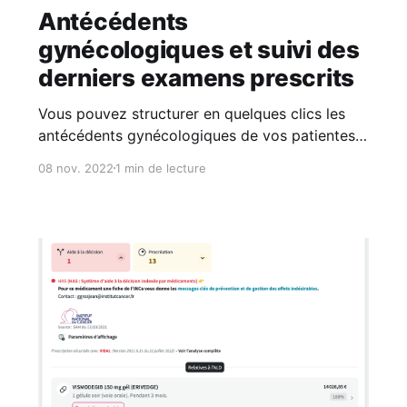
Antécédents
gynécologiques et suivi des
derniers examens prescrits
Vous pouvez structurer en quelques clics les
antécédents gynécologiques de vos patientes
et consulter la date des derniers examens
08 nov. 2022
1 min de lecture
gynécologiques sans parcourir l’historique du
dossier. Une nouvelle famille d’antécédents Afin
d'améliorer l'organisation et la lisibilité de vos
dossiers, nous avons ajouté une nouvelle
famille