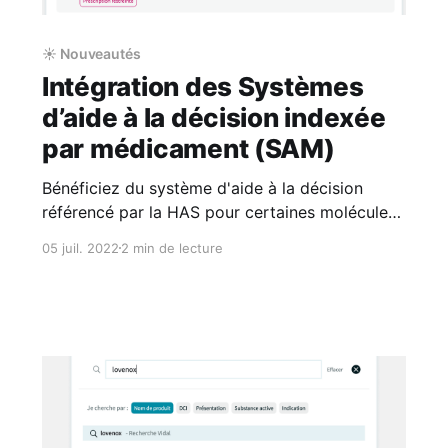
☀️ Nouveautés
Intégration des Systèmes
d’aide à la décision indexée
par médicament (SAM)
Bénéficiez du système d'aide à la décision
référencé par la HAS pour certaines molécules
et médicaments, directement dans le rapport
05 juil. 2022
2 min de lecture
de sécurisation de votre prescription, et
accédez simplement au document de référence
(fiche de bon usage du médicament...). Qu’est-
ce qu’un SAM ? La HAS définit un