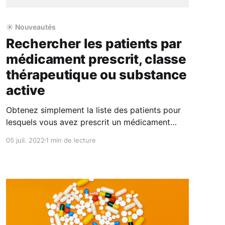
☀️ Nouveautés
Rechercher les patients par
médicament prescrit, classe
thérapeutique ou substance
active
Obtenez simplement la liste des patients pour
lesquels vous avez prescrit un médicament
particulier, une classe de médicaments
05 juil. 2022
1 min de lecture
(classification ATC) ou une substance, sur une
période donnée. Pour cela, rendez-vous sur la
page Patients, validez la Période de recherche
et choisissez Ajouter un filtre, précisez si vous
recherchez par