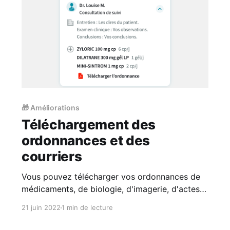
🎁 Améliorations
Téléchargement des
ordonnances et des
courriers
Vous pouvez télécharger vos ordonnances de
médicaments, de biologie, d'imagerie, d'actes
paramédicaux et vos courriers directement à
21 juin 2022
1 min de lecture
partir de l’historique de consultation du patient.
L'historique de consultation est disponible dans