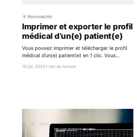
☀️ Nouveautés
Imprimer et exporter le profil
médical d’un(e) patient(e)
Vous pouvez imprimer et télécharger le profil
médical d’un(e) patient(e) en 1 clic. Vous
pourrez personnaliser l'impression et l'export
19 juil. 2022
1 min de lecture
des données en choisissant les rubriques que
vous souhaitez communiquer : Pathologies
actives, les Allergies et intolérances, les
Antécédents médicaux, gynécologiques,
chirurgicaux et familiaux, Habitus