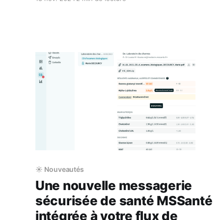
notre projet aux côtés des médecins, nous
avons décidé de rejoindre MadeForMed, une
entreprise qui partage nos valeurs et notre
vision. 4 années au cours desquelles nous
avons
☀️ Nouveautés
Une nouvelle messagerie
sécurisée de santé MSSanté
intégrée à votre flux de