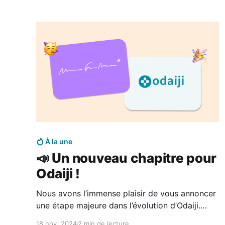
À la une
📣 Un nouveau chapitre pour
Odaiji !
Nous avons l’immense plaisir de vous annoncer
une étape majeure dans l’évolution d’Odaiji.
Après quatre années intenses à développer
18 nov. 2024
2 min de lecture