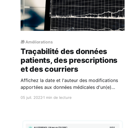
🎁 Améliorations
Traçabilité des données
patients, des prescriptions
et des courriers
Affichez la date et l'auteur des modifications
apportées aux données médicales d'un(e)
patient(e) et consultez les informations sur la
05 juil. 2022
1 min de lecture
validation des ordonnances et des courriers.
Traçabilité des données patients Lorsqu'une
donnée médicale utilisée pour la sécurisation
des prescriptions - pathologie active, allergie,