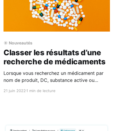
☀️ Nouveautés
Classer les résultats d’une
recherche de médicaments
Lorsque vous recherchez un médicament par
nom de produit, DC, substance active ou
indication thérapeutique, vous pouvez classer
21 juin 2022
1 min de lecture
les résultats issus de la BdM VIDAL par ordre
alphabétique (croissant et décroissant) et prix
(croissant et décroissant). 💡On vous explique
tout sur la recherche de médicaments avec
Odaiji dans notre centre